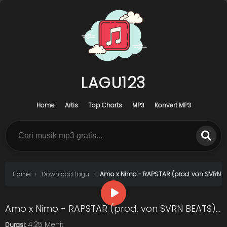
LAGU123
Home
Artis
Top Charts
MP3
Konvert MP3
Home
Download Lagu
Amo x Nimo - RAPSTAR (prod. von SVRN BEA
Amo x Nimo - RAPSTAR (prod. von SVRN BEATS) [Official Video]
4:25 Menit
Durasi: