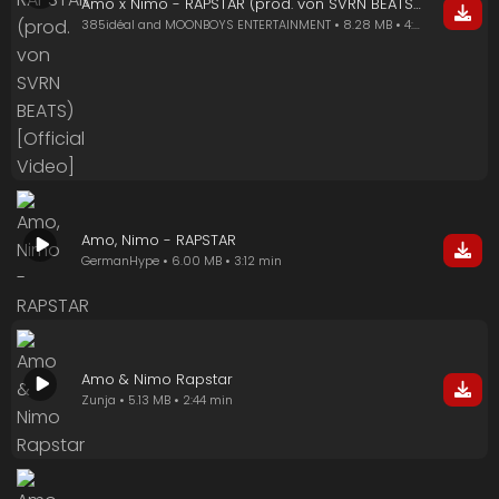
Amo x Nimo - RAPSTAR (prod. von SVRN BEATS) [Official Video]
385idéal and MOONBOYS ENTERTAINMENT • 8.28 MB • 4:25 min
Amo, Nimo - RAPSTAR
GermanHype • 6.00 MB • 3:12 min
Amo & Nimo Rapstar
Zunja • 5.13 MB • 2:44 min