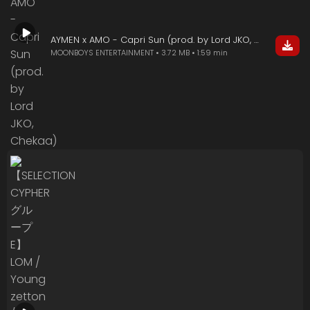
AYMEN x AMO - Capri Sun (prod. by Lord JKO, Chekaa)
MOONBOYS ENTERTAINMENT • 3.72 MB • 1:59 min