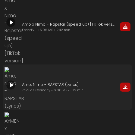
Amo x Nimo - Rapstar (speed up) [TikTok version]
FederTV_ • 5.06 MB • 2:42 min
Amo, Nimo - RAPSTAR (Lyrics)
7clouds Germany • 6.00 MB • 3:12 min