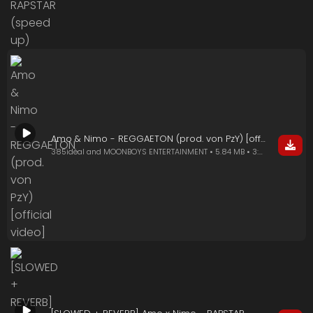
Amo & Nimo - REGGAETON (prod. von PzY) [official video]
385idéal and MOONBOYS ENTERTAINMENT • 5.84 MB • 3:07 min