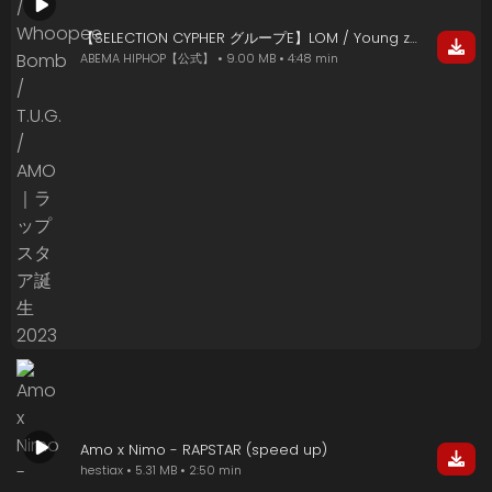
【SELECTION CYPHER グループE】LOM / Young zetton / Whoopee Bomb / T.U.G. / AMO｜ラップスタア誕生 2023
ABEMA HIPHOP【公式】 • 9.00 MB • 4:48 min
Amo x Nimo - RAPSTAR (speed up)
hestiax • 5.31 MB • 2:50 min