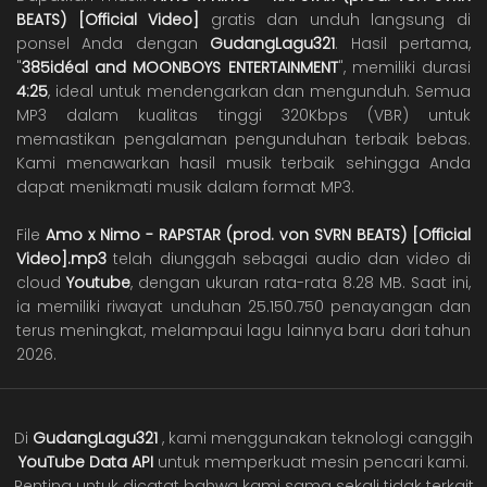
BEATS) [Official Video]
gratis dan unduh langsung di
ponsel Anda dengan
GudangLagu321
. Hasil pertama,
"
385idéal and MOONBOYS ENTERTAINMENT
", memiliki durasi
4:25
, ideal untuk mendengarkan dan mengunduh. Semua
MP3 dalam kualitas tinggi 320Kbps (VBR) untuk
memastikan pengalaman pengunduhan terbaik bebas.
Kami menawarkan hasil musik terbaik sehingga Anda
dapat menikmati musik dalam format MP3.
File
Amo x Nimo - RAPSTAR (prod. von SVRN BEATS) [Official
Video].mp3
telah diunggah sebagai audio dan video di
cloud
Youtube
, dengan ukuran rata-rata 8.28 MB. Saat ini,
ia memiliki riwayat unduhan 25.150.750 penayangan dan
terus meningkat, melampaui lagu lainnya baru dari tahun
2026.
Di
GudangLagu321
, kami menggunakan teknologi canggih
YouTube Data API
untuk memperkuat mesin pencari kami.
Penting untuk dicatat bahwa kami sama sekali tidak terkait